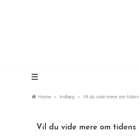
Skip
to
content
Home
»
Indlæg
»
Vil du vide mere om tid
Vil du vide mere om tiden