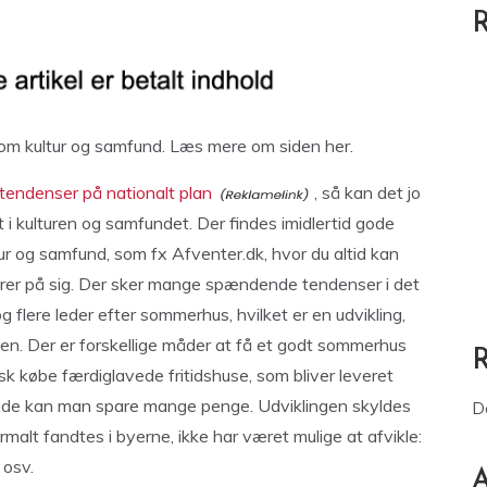
R
 om kultur og samfund. Læs mere om siden her.
endenser på nationalt plan
, så kan det jo
i kulturen og samfundet. Der findes imidlertid gode
tur og samfund, som fx Afventer.dk, hvor du altid kan
rører på sig. Der sker mange spændende tendenser i det
g flere leder efter sommerhus, hvilket er en udvikling,
en. Der er forskellige måder at få et godt sommerhus
sk købe færdiglavede fritidshuse, som bliver leveret
n måde kan man spare mange penge. Udviklingen skyldes
D
rmalt fandtes i byerne, ikke har været mulige at afvikle:
 osv.
A