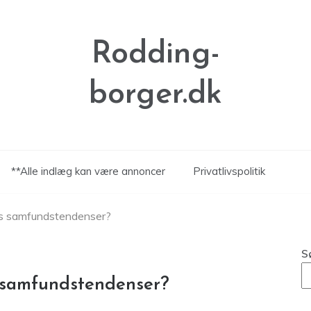
Rodding-
borger.dk
**Alle indlæg kan være annoncer
Privatlivspolitik
ens samfundstendenser?
S
s samfundstendenser?